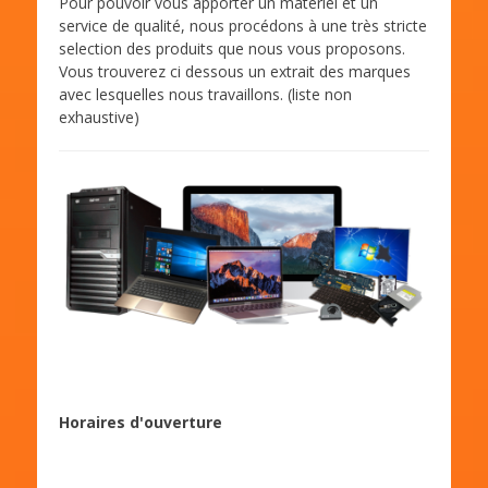
Pour pouvoir vous apporter un materiel et un
t
h
service de qualité, nous procédons à une très stricte
e
o
selection des produits que nous vous proposons.
d
r
Vous trouverez ci dessous un extrait des marques
o
avec lesquelles nous travaillons. (liste non
n
exhaustive)
Horaires d'ouverture