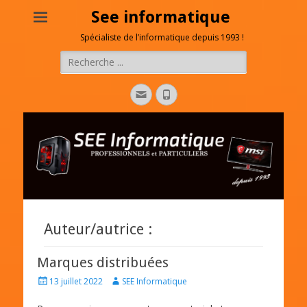
See informatique
Spécialiste de l’informatique depuis 1993 !
Rechercher :
Adresse
Tél
de
contact
Auteur/autrice :
Marques distribuées
P
A
13 juillet 2022
SEE Informatique
o
u
s
t