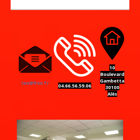
10
Boulevard
Gambetta
See@free.
fr
04.66.56.59.06
30100
Alès